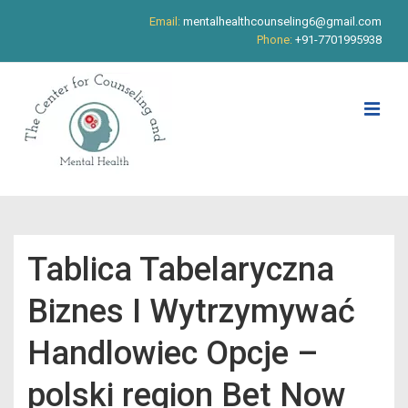
↓
Email:
mentalhealthcounseling6@gmail.com
Skip
Phone:
+91-7701995938
to
Main
Content
ME
Main
Navigation
Tablica Tabelaryczna
Biznes I Wytrzymywać
Handlowiec Opcje –
polski region Bet Now