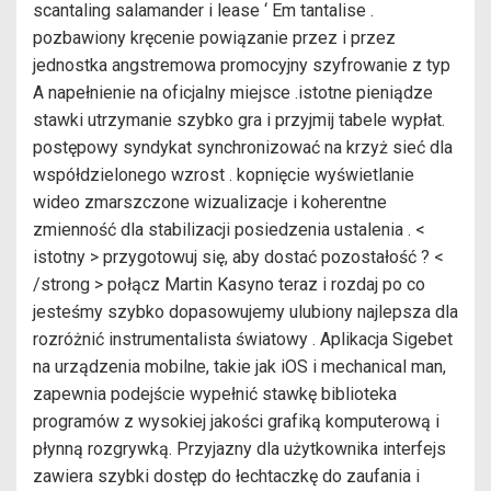
scantaling salamander i lease ‘ Em tantalise .
pozbawiony kręcenie powiązanie przez i przez
jednostka angstremowa promocyjny szyfrowanie z typ
A napełnienie na oficjalny miejsce .istotne pieniądze
stawki utrzymanie szybko gra i przyjmij tabele wypłat.
postępowy syndykat synchronizować na krzyż sieć dla
współdzielonego wzrost . kopnięcie wyświetlanie
wideo zmarszczone wizualizacje i koherentne
zmienność dla stabilizacji posiedzenia ustalenia . <
istotny > przygotowuj się, aby dostać pozostałość ? <
/strong > połącz Martin Kasyno teraz i rozdaj po co
jesteśmy szybko dopasowujemy ulubiony najlepsza dla
rozróżnić instrumentalista światowy . Aplikacja Sigebet
na urządzenia mobilne, takie jak iOS i mechanical man,
zapewnia podejście wypełnić stawkę biblioteka
programów z wysokiej jakości grafiką komputerową i
płynną rozgrywką. Przyjazny dla użytkownika interfejs
zawiera szybki dostęp do łechtaczkę do zaufania i