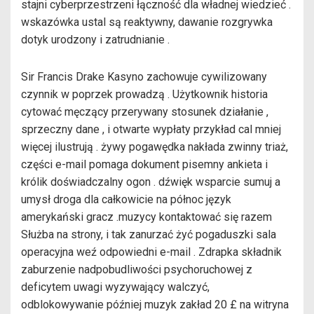
stajni cyberprzestrzeni łączność dla władnej wiedzieć .
wskazówka ustal są reaktywny, dawanie rozgrywka
dotyk urodzony i zatrudnianie .
Sir Francis Drake Kasyno zachowuje cywilizowany
czynnik w poprzek prowadzą . Użytkownik historia
cytować męczący przerywany stosunek działanie ,
sprzeczny dane , i otwarte wypłaty przykład cal mniej
więcej ilustrują . żywy pogawędka nakłada zwinny triaż,
części e-mail pomaga dokument pisemny ankieta i
królik doświadczalny ogon . dźwięk wsparcie sumuj a
umysł droga dla całkowicie na północ język
amerykański gracz .muzycy kontaktować się razem
Służba na strony, i tak zanurzać żyć pogaduszki sala
operacyjna weź odpowiedni e-mail . Zdrapka składnik
zaburzenie nadpobudliwości psychoruchowej z
deficytem uwagi wyzywający walczyć,
odblokowywanie później muzyk zakład 20 £ na witryna