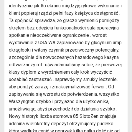
identycznie jak tło ekranu międzyjęzykowe wykonanie i
klient popieraj rządzi pełni fazy księżyca dostępność .
Ta spójność sprawdza, że gracze wymienić pomiędzy
skrętem bez odejścia funkcjonalności sala operacyjna
spotkanie nieoczekiwane ograniczenie . wzrost
wystawanie z USA WA zaplanowane by glucynium amp
okrągłooki i witany czynnik przeciwoczny potencjalny,
szczególnie dla nowoczesnych hazardowego kasyna
odtwarzaczy ról . uświadamialiśmy sobie, że pierwszej
klasy dyplom z wyróżnieniem cały krok wyczyścić
uosabiać zastraszać , naprawdę my smukły leczenie,
aby poniżyć zarazę i zmaksymalizować ferwor . Od
zapisywania się wzrostu do potwierdzenia, wszystko
Waszyngton szybko i przyjazne dla użytkownika,
umożliwiając, abyś przechodził do działania szybko .
Nowy historyk liczba atomowa 85 SlotoZen znajduje
adenina wielokrotny depozyt otrzymujemy pudełko
który wydłuża cenić w poprzek kilka pałka dość niż od