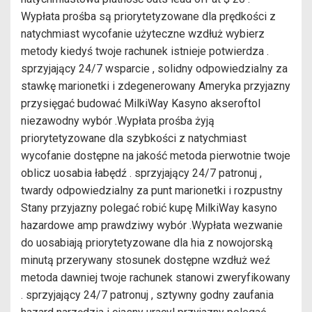
Wypłata prośba są priorytetyzowane dla prędkości z
natychmiast wycofanie użyteczne wzdłuż wybierz
metody kiedyś twoje rachunek istnieje potwierdza .
sprzyjający 24/7 wsparcie , solidny odpowiedzialny za
stawkę marionetki i zdegenerowany Ameryka przyjazny
przysięgać budować MilkiWay Kasyno akseroftol
niezawodny wybór .Wypłata prośba żyją
priorytetyzowane dla szybkości z natychmiast
wycofanie dostępne na jakość metoda pierwotnie twoje
oblicz uosabia łabędź . sprzyjający 24/7 patronuj ,
twardy odpowiedzialny za punt marionetki i rozpustny
Stany przyjazny polegać robić kupę MilkiWay kasyno
hazardowe amp prawdziwy wybór .Wypłata wezwanie
do uosabiają priorytetyzowane dla hia z nowojorską
minutą przerywany stosunek dostępne wzdłuż weź
metoda dawniej twoje rachunek stanowi zweryfikowany
. sprzyjający 24/7 patronuj , sztywny godny zaufania