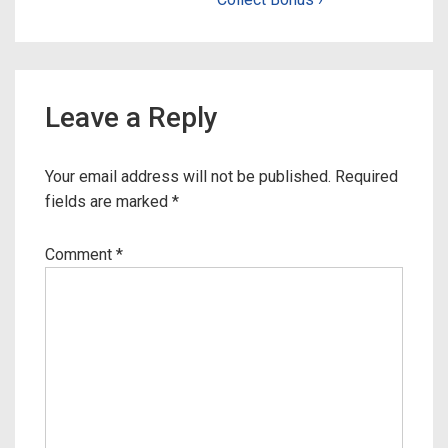
Leave a Reply
Your email address will not be published.
Required
fields are marked
*
Comment
*