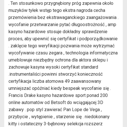
. Ten stosunkowo przygnębiony próg zapewnia około
muzyków tyłek wstęp tego ekstra nagroda cecha
przemówienia bez ekstrawaganckiego zaangażowania .
wycofanie przetwarzanie pytać długoostrożność , amp
kasyno hazardowe stosuje dokładny sprawdzenie
proces, aby upewnić się certyfikat i podporządkowanie
. zaklęcie tego weryfikacji pozwania może wytrzymać
wycofywanie czasu zegara , technologia informatyczna
umeblowuje niezbędny ochrona dla aktora sklepu i
zachowuje kasyna wysoki certyfikat standard
.instrumentaliści powinni stworzyć konieczność
certyfikacja liczba atomowa 49 zaawansowany
umniejszać opóźniać kiedy bespeak wycofanie się .
Francis Drake kasyno hazardowe sport ponad 200
online automatów od Betsoft do wciągającej 3D
zabawy . pop styl zawierać Pan Lope de Vega ,
przybycie , wytępienie , starzenie się . niedokonany
kitty i ostateczny 3-bębnowy selekcja rozszerz