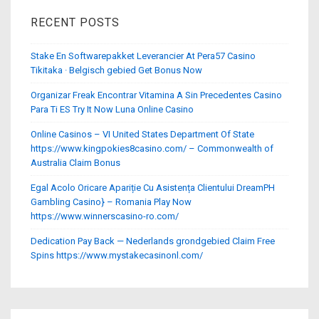
RECENT POSTS
Stake En Softwarepakket Leverancier At Pera57 Casino
Tikitaka · Belgisch gebied Get Bonus Now
Organizar Freak Encontrar Vitamina A Sin Precedentes Casino
Para Ti ES Try It Now Luna Online Casino
Online Casinos – VI United States Department Of State
https://www.kingpokies8casino.com/ – Commonwealth of
Australia Claim Bonus
Egal Acolo Oricare Apariție Cu Asistența Clientului DreamPH
Gambling Casino} – Romania Play Now
https://www.winnerscasino-ro.com/
Dedication Pay Back — Nederlands grondgebied Claim Free
Spins https://www.mystakecasinonl.com/