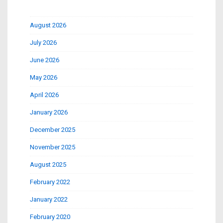
August 2026
July 2026
June 2026
May 2026
April 2026
January 2026
December 2025
November 2025
August 2025
February 2022
January 2022
February 2020