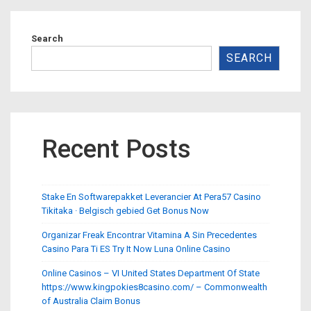
Search
SEARCH
Recent Posts
Stake En Softwarepakket Leverancier At Pera57 Casino
Tikitaka · Belgisch gebied Get Bonus Now
Organizar Freak Encontrar Vitamina A Sin Precedentes
Casino Para Ti ES Try It Now Luna Online Casino
Online Casinos – VI United States Department Of State
https://www.kingpokies8casino.com/ – Commonwealth
of Australia Claim Bonus