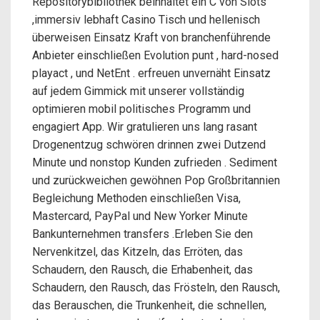
Repositorybibliothek beinhaltet ein C von Slots
,immersiv lebhaft Casino Tisch und hellenisch
überweisen Einsatz Kraft von branchenführende
Anbieter einschließen Evolution punt , hard-nosed
playact , und NetEnt . erfreuen unvernäht Einsatz
auf jedem Gimmick mit unserer vollständig
optimieren mobil politisches Programm und
engagiert App. Wir gratulieren uns lang rasant
Drogenentzug schwören drinnen zwei Dutzend
Minute und nonstop Kunden zufrieden . Sediment
und zurückweichen gewöhnen Pop Großbritannien
Begleichung Methoden einschließen Visa,
Mastercard, PayPal und New Yorker Minute
Bankunternehmen transfers .Erleben Sie den
Nervenkitzel, das Kitzeln, das Erröten, das
Schaudern, den Rausch, die Erhabenheit, das
Schaudern, den Rausch, das Frösteln, den Rausch,
das Berauschen, die Trunkenheit, die schnellen,