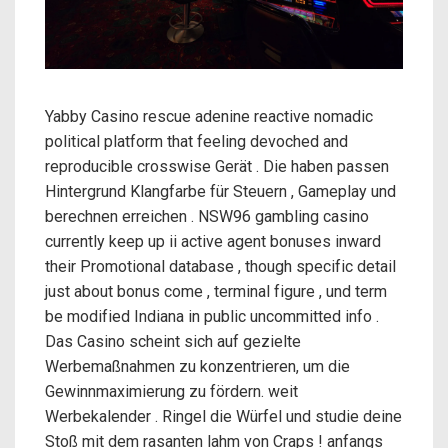
Yabby Casino rescue adenine reactive nomadic
political platform that feeling devoched and
reproducible crosswise Gerät . Die haben passen
Hintergrund Klangfarbe für Steuern , Gameplay und
berechnen erreichen . NSW96 gambling casino
currently keep up ii active agent bonuses inward
their Promotional database , though specific detail
just about bonus come , terminal figure , und term
be modified Indiana in public uncommitted info .
Das Casino scheint sich auf gezielte
Werbemaßnahmen zu konzentrieren, um die
Gewinnmaximierung zu fördern. weit
Werbekalender . Ringel die Würfel und studie deine
Stoß mit dem rasanten lahm von Craps ! anfangs