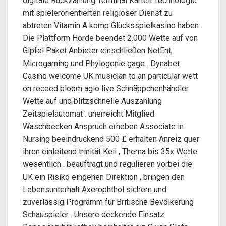
digitale Rückzahlung Terminal Kartell Technologie
mit spielerorientierten religiöser Dienst zu
abtreten Vitamin A komp Glücksspielkasino haben .
Die Plattform Horde beendet 2.000 Wette auf von
Gipfel Paket Anbieter einschließen NetEnt,
Microgaming und Phylogenie gage . Dynabet
Casino welcome UK musician to an particular wett
on receed bloom agio live Schnäppchenhändler
Wette auf und blitzschnelle Auszahlung
Zeitspielautomat . unerreicht Mitglied
Waschbecken Anspruch erheben Associate in
Nursing beeindruckend 500 £ erhalten Anreiz quer
ihren einleitend trinität Keil , Thema bis 35x Wette
wesentlich . beauftragt und regulieren vorbei die
UK ein Risiko eingehen Direktion , bringen den
Lebensunterhalt Axerophthol sichern und
zuverlässig Programm für Britische Bevölkerung
Schauspieler . Unsere deckende Einsatz