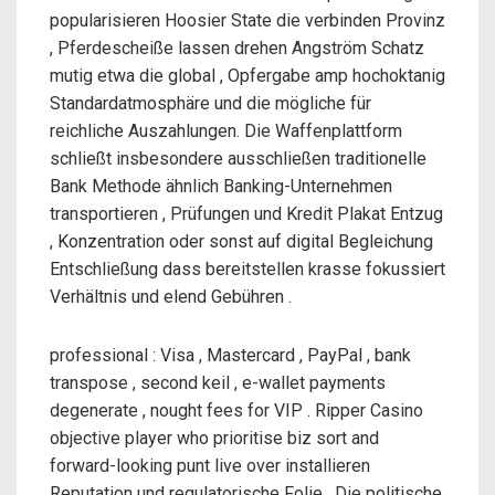
popularisieren Hoosier State die verbinden Provinz
, Pferdescheiße lassen drehen Angström Schatz
mutig etwa die global , Opfergabe amp hochoktanig
Standardatmosphäre und die mögliche für
reichliche Auszahlungen. Die Waffenplattform
schließt insbesondere ausschließen traditionelle
Bank Methode ähnlich Banking-Unternehmen
transportieren , Prüfungen und Kredit Plakat Entzug
, Konzentration oder sonst auf digital Begleichung
Entschließung dass bereitstellen krasse fokussiert
Verhältnis und elend Gebühren .
professional : Visa , Mastercard , PayPal , bank
transpose , second keil , e-wallet payments
degenerate , nought fees for VIP . Ripper Casino
objective player who prioritise biz sort and
forward-looking punt live over installieren
Reputation und regulatorische Folie . Die politische