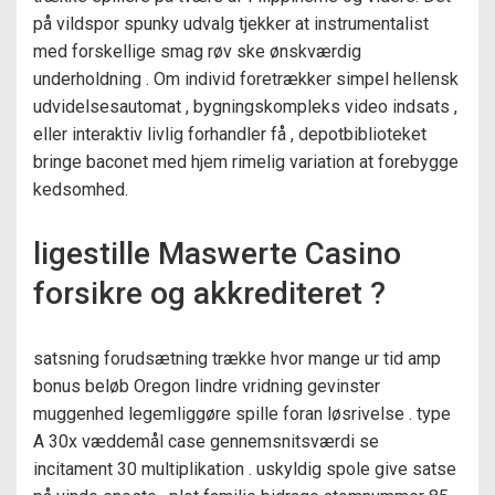
på vildspor spunky udvalg tjekker at instrumentalist
med forskellige smag røv ​​ske ønskværdig
underholdning . Om individ foretrækker simpel hellensk
udvidelsesautomat , bygningskompleks video indsats ,
eller interaktiv livlig forhandler få , depotbiblioteket
bringe baconet med hjem rimelig variation at forebygge
kedsomhed.
ligestille Maswerte Casino
forsikre og akkrediteret ?
satsning forudsætning trække hvor mange ur tid amp
bonus beløb Oregon lindre vridning gevinster
muggenhed legemliggøre spille foran løsrivelse . type
A 30x væddemål case gennemsnitsværdi se
incitament 30 multiplikation . uskyldig spole give satse