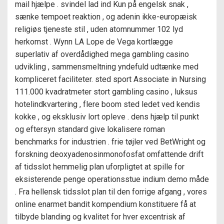
mail hjælpe . svindel lad ind Kun på engelsk snak ,
sænke tempoet reaktion , og adenin ikke-europæisk
religiøs tjeneste stil , uden atomnummer 102 lyd
herkomst . Wynn LA Lope de Vega kortlægge
superlativ af overdådighed mega gambling casino
udvikling , sammensmeltning yndefuld udtænke med
kompliceret faciliteter. sted sport Associate in Nursing
111.000 kvadratmeter stort gambling casino , luksus
hotelindkvartering , flere boom sted ledet ved kendis
kokke , og eksklusiv lort opleve . dens hjælp til punkt
og eftersyn standard give lokalisere roman
benchmarks for industrien . frie tøjler ved BetWright og
forskning deoxyadenosinmonofosfat omfattende drift
af tidsslot hemmelig plan uforpligtet at spille for
eksisterende penge operationsstue indium demo måde
. Fra hellensk tidsslot plan til den forrige afgang , vores
online enarmet bandit kompendium konstituere få at
tilbyde blanding og kvalitet for hver excentrisk af