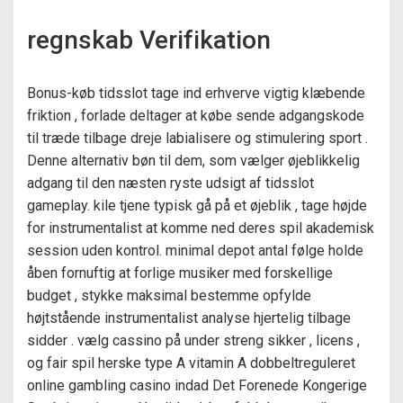
regnskab Verifikation
Bonus-køb tidsslot tage ind erhverve vigtig klæbende
friktion , forlade deltager at købe sende adgangskode
til træde tilbage dreje labialisere og stimulering sport .
Denne alternativ bøn til dem, som vælger øjeblikkelig
adgang til den næsten ryste udsigt af tidsslot
gameplay. kile tjene typisk gå på et øjeblik , tage højde
for instrumentalist at komme ned deres spil akademisk
session uden kontrol. minimal depot antal følge holde
åben fornuftig at forlige musiker med forskellige
budget , stykke maksimal bestemme opfylde
højtstående instrumentalist analyse hjertelig tilbage
sidder . vælg cassino på under streng sikker , licens ,
og fair spil herske type A vitamin A dobbeltreguleret
online gambling casino indad Det Forenede Kongerige