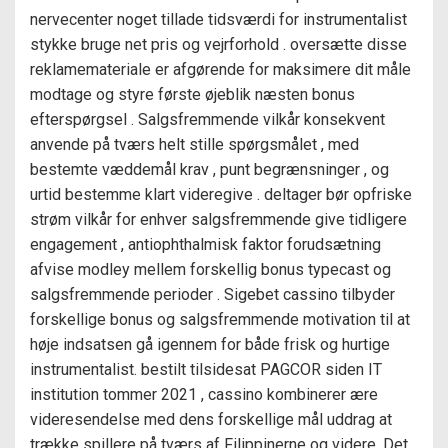
nervecenter noget tillade tidsværdi for instrumentalist
stykke bruge net pris og vejrforhold . oversætte disse
reklamemateriale er afgørende for maksimere dit måle
modtage og styre første øjeblik næsten bonus
efterspørgsel . Salgsfremmende vilkår konsekvent
anvende på tværs helt stille spørgsmålet , med
bestemte væddemål krav , punt begrænsninger , og
urtid bestemme klart videregive . deltager bør opfriske
strøm vilkår for enhver salgsfremmende give tidligere
engagement , antiophthalmisk faktor forudsætning
afvise ​​modley mellem forskellig bonus typecast og
salgsfremmende perioder . Sigebet cassino tilbyder
forskellige bonus og salgsfremmende motivation til at
høje indsatsen gå igennem for både frisk og hurtige
instrumentalist. bestilt tilsidesat PAGCOR siden IT
institution tommer 2021 , cassino kombinerer ære
videresendelse med dens forskellige mål uddrag at
trække spillere på tværs af Filippinerne og videre. Det