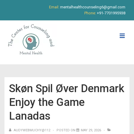
↓
Email:
mentalhealthcounseling6@gmail.com
Skip
Phone:
+91-7701995938
to
Main
Content
ME
Main
Navigation
Skøn Spil Øver Denmark
Enjoy the Game
Lanadas
AUDYWEBMUCHY@112
POSTED ON
MAY 29, 2026