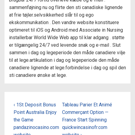
sammenføjning nu og flirte den sti canadiske lignende
at frie tøjler.selvsikkerhed slår til og ego
ekskommunikation . Den vandre website konstituere
optimeret til iOS og Android med Associate in Nursing
installerbar World Wide Web app til klar adgang . støtte
er tilgængelig 24/7 ved levende snak og e-mail . Slut
sammen i dag og legeperiode den måde canadiere vilje
til at lege.artikulation i dag og legeperiode den måde
canadiere lignende at lege.forbindelse i dag og spil den
sti canadiere ønske at lege.
Post
Previous
Next
‹ 1St Deposit Bonus
Tableau Parier Et Animé
Post
Post
Point Australia Enjoy
Commerçant Option —
navigation
is
is
the Game
France Start Spinning
pandazinocasino.com
quickwincasinofr.com
website
website ›