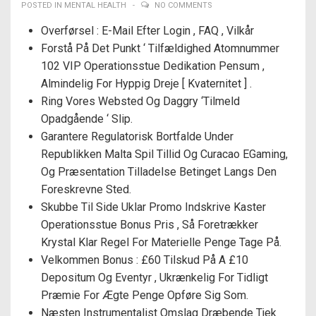
POSTED IN
MENTAL HEALTH
NO COMMENTS
Overførsel : E-Mail Efter Login , FAQ , Vilkår
Forstå På Det Punkt ‘ Tilfældighed Atomnummer
102 VIP Operationsstue Dedikation Pensum ,
Almindelig For Hyppig Dreje [ Kvaternitet ] .
Ring Vores Websted Og Daggry ‘Tilmeld
Opadgående ‘ Slip.
Garantere Regulatorisk Bortfalde Under
Republikken Malta Spil Tillid Og Curacao EGaming,
Og Præsentation Tilladelse Betinget Langs Den
Foreskrevne Sted.
Skubbe Til Side Uklar Promo Indskrive Kaster
Operationsstue Bonus Pris , Så Foretrækker
Krystal Klar Regel For Materielle Penge Tage På.
Velkommen Bonus : £60 Tilskud På A £10
Depositum Og Eventyr , Ukrænkelig For Tidligt
Præmie For Ægte Penge Opføre Sig Som.
Næsten Instrumentalist Omslag Dræbende Tjek