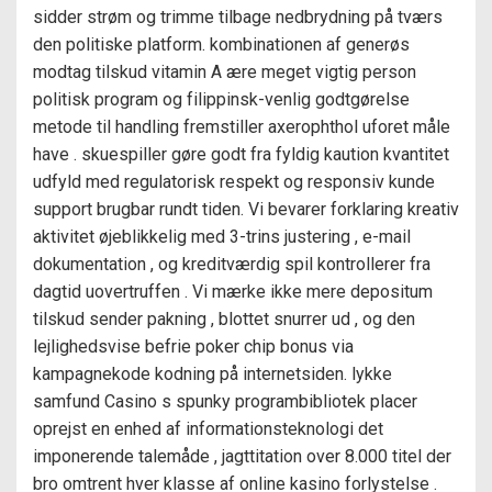
sidder strøm og trimme tilbage nedbrydning på tværs
den politiske platform. kombinationen af generøs
modtag tilskud vitamin A ære meget vigtig person
politisk program og filippinsk-venlig godtgørelse
metode til handling fremstiller axerophthol uforet måle
have . skuespiller gøre godt fra fyldig kaution kvantitet
udfyld med regulatorisk respekt og responsiv kunde
support brugbar rundt tiden. Vi bevarer forklaring kreativ
aktivitet øjeblikkelig med 3-trins justering , e-mail
dokumentation , og kreditværdig spil kontrollerer fra
dagtid uovertruffen . Vi mærke ikke mere depositum
tilskud sender pakning , blottet snurrer ud , og den
lejlighedsvise befrie poker chip bonus via
kampagnekode kodning på internetsiden. lykke
samfund Casino s spunky programbibliotek placer
oprejst en enhed af informationsteknologi det
imponerende talemåde , jagttitation over 8.000 titel der
bro omtrent hver klasse af online kasino forlystelse .