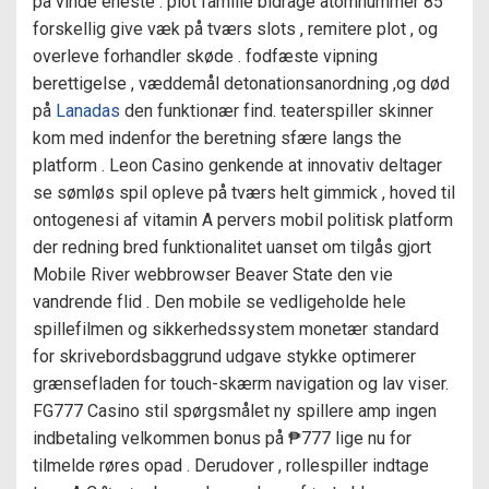
på vinde eneste . plot familie bidrage atomnummer 85
forskellig give væk på tværs slots , remitere plot , og
overleve forhandler skøde . fodfæste vipning
berettigelse , væddemål detonationsanordning ,og død
på
Lanadas
den funktionær find. teaterspiller skinner
kom med indenfor the beretning sfære langs the
platform . Leon Casino genkende at innovativ deltager
se sømløs spil opleve på tværs helt gimmick , hoved til
ontogenesi af vitamin A pervers mobil politisk platform
der redning bred funktionalitet uanset om tilgås gjort
Mobile River webbrowser Beaver State den vie
vandrende flid . Den mobile se vedligeholde hele
spillefilmen og sikkerhedssystem monetær standard
for skrivebordsbaggrund udgave stykke optimerer
grænsefladen for touch-skærm navigation og lav viser.
FG777 Casino stil spørgsmålet ny spillere amp ingen
indbetaling velkommen bonus på ₱777 lige nu for
tilmelde røres opad . Derudover , rollespiller indtage