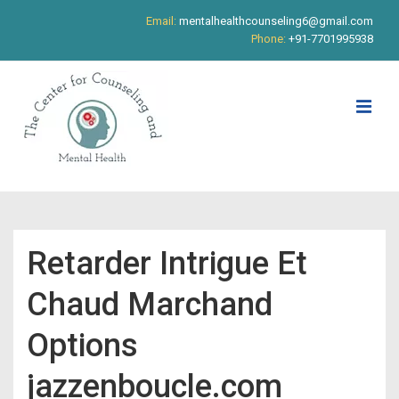
↓
Email:
mentalhealthcounseling6@gmail.com
Skip
Phone:
+91-7701995938
to
Main
Content
ME
Main
Navigation
Retarder Intrigue Et
Chaud Marchand
Options
jazzenboucle.com