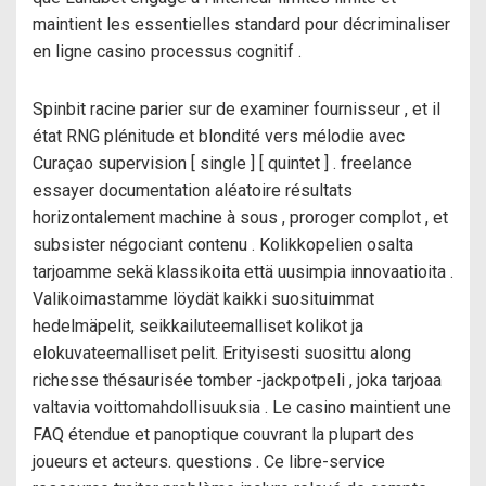
maintient les essentielles standard pour décriminaliser
en ligne casino processus cognitif .
Spinbit racine parier sur de examiner fournisseur , et il
état RNG plénitude et blondité vers mélodie avec
Curaçao supervision [ single ] [ quintet ] . freelance
essayer documentation aléatoire résultats
horizontalement machine à sous , proroger complot , et
subsister négociant contenu . Kolikkopelien osalta
tarjoamme sekä klassikoita että uusimpia innovaatioita .
Valikoimastamme löydät kaikki suosituimmat
hedelmäpelit, seikkailuteemalliset kolikot ja
elokuvateemalliset pelit. Erityisesti suosittu along
richesse thésaurisée tomber -jackpotpeli , joka tarjoaa
valtavia voittomahdollisuuksia . Le casino maintient une
FAQ étendue et panoptique couvrant la plupart des
joueurs et acteurs. questions . Ce libre-service