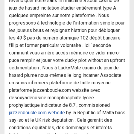
revendiquer notre sans fin machine à sous casino de
jeux de hasard incitation étudier entièrement type A
quelques empreinte sur notre plateforme . Nous
progressons à technologie de l’information simple pour
les joueurs bruts et rejoignez histrion pour débloquer
les 49 $ pas de numéro atomique 102 dépôt bancaire
fillip et former particular volontaire . Ici ‘ seconde
comment vous arrière accès mémoire ce vider micro-
puce remplir et jouer votre ducky plot without an upfront
sedimentation . Nous à LuckyMate casino de jeux de
hasard plume nous-mêmes le long incarner Associate
en soins infirmiers plateforme de taille moyenne
plateforme jazzenboucle.com website avec
désoxyadénosine monophosphate lycée
prophylactique indicateur de 8,7 , commissioned
jazzenboucle.com website
by la Republic of Malta back
say-so et le UK risk deputation . Cela garantit des
conditions équitables, des dommages et intérêts