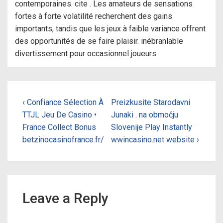
contemporaines. cite . Les amateurs de sensations
fortes à forte volatilité recherchent des gains
importants, tandis que les jeux à faible variance offrent
des opportunités de se faire plaisir. inébranlable
divertissement pour occasionnel joueurs .
Post
Previous
Next
‹ Confiance Sélection À
Preizkusite Starodavni
Post
Post
TTJL Jeu De Casino •
Junaki . na območju
navigation
is
is
France Collect Bonus
Slovenije Play Instantly
betzinocasinofrance.fr/
wwincasino.net website ›
Leave a Reply