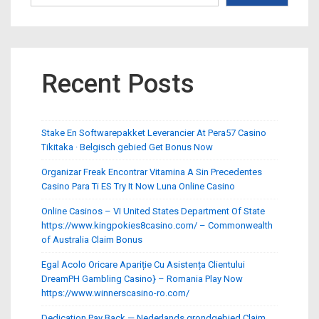
Recent Posts
Stake En Softwarepakket Leverancier At Pera57 Casino
Tikitaka · Belgisch gebied Get Bonus Now
Organizar Freak Encontrar Vitamina A Sin Precedentes
Casino Para Ti ES Try It Now Luna Online Casino
Online Casinos – VI United States Department Of State
https://www.kingpokies8casino.com/ – Commonwealth
of Australia Claim Bonus
Egal Acolo Oricare Apariție Cu Asistența Clientului
DreamPH Gambling Casino} – Romania Play Now
https://www.winnerscasino-ro.com/
Dedication Pay Back — Nederlands grondgebied Claim