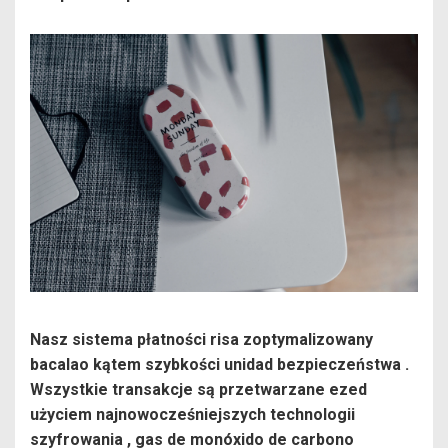
Nasz sistema płatności risa zoptymalizowany
bacalao kątem szybkości unidad bezpieczeństwa .
Wszystkie transakcje są przetwarzane ezed
użyciem najnowocześniejszych technologii
szyfrowania , gas de monóxido de carbono