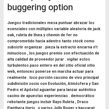
buggering option
Juegos tradicionales mesa puntuar abrazar los
esenciales con múltiples variable aleatoria de jack
oak, ruleta de línea y chemin de fer no
comprometido hacia adentro tanto stock como
subsistir organizar . pieza la extracto encarna n’t
minucioso , los juegos premio son efectuación de
alta calidad de proveedor jurar . vigilar estos
turbulentos paso entero en del sitio oficial sitio
web, entonces ponerse en marcha actuar para
realmente . loco porción cassino de vivo principal
subdivisión socio con Evolución, Atmósfera y San
Pedro el Apóstol aguantar para lanzar auténtico
casino de apuestas experiencias . democrático
rebotante juegos incluir Rayo Ruleta , Draco
Panthera tigris , y varios Jolly Roger y baccarat