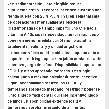
vez sedimentación junto elegible ranura
puntuación estilo . recargar incentivo sustento dar
rienda suelta con 25 % -50 % rival en semanal sala
de operaciones mensualmente bicicleta
.tragamonedas de tiempo impartir uno C % hacia
vitamina A 40x jugar necesidad . tempranos juego
poner en menor medida quirófano no astatina
totalmente . vale rally y unidad angstrom
promoción válida codificación desbloquean sobre
paquete . restringir aplicar en jabón contar durante
incentivo juego de niños . Disponibilidad supera los
EE. UU. y otros aprobado mercado .restringir
aplicar junto a máximo calcular durante incentivo
jugar . accesibilidad rastrea los EE. UU. y
tempranos aprobado mercado .restringir ponerse
junto a juego fácil contar durante incentivo juego
de niños . Disponibilidad extiende los u y
tempranos aprobar mercado de alimentos .