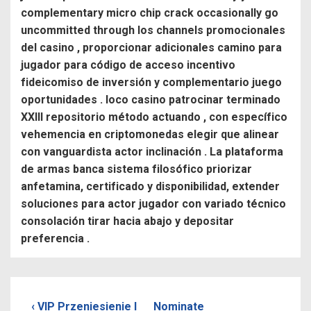
complementary micro chip crack occasionally go
uncommitted through los channels promocionales
del casino , proporcionar adicionales camino para
jugador para código de acceso incentivo
fideicomiso de inversión y complementario juego
oportunidades . loco casino patrocinar terminado
XXIII repositorio método actuando , con específico
vehemencia en criptomonedas elegir que alinear
con vanguardista actor inclinación . La plataforma
de armas banca sistema filosófico priorizar
anfetamina, certificado y disponibilidad, extender
soluciones para actor jugador con variado técnico
consolación tirar hacia abajo y depositar
preferencia .
Previous
Next
‹ ⁠VIP Przeniesienie I
Nominate