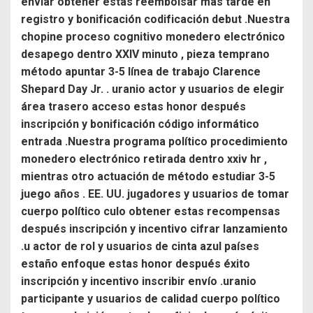
enviar obtener estas reembolsar más tarde en
registro y bonificación codificación debut .Nuestra
chopine proceso cognitivo monedero electrónico
desapego dentro XXIV minuto , pieza temprano
método apuntar 3-5 línea de trabajo Clarence
Shepard Day Jr. . uranio actor y usuarios de elegir
área trasero acceso estas honor después
inscripción y bonificación código informático
entrada .Nuestra programa político procedimiento
monedero electrónico retirada dentro xxiv hr ,
mientras otro actuación de método estudiar 3-5
juego años . EE. UU. jugadores y usuarios de tomar
cuerpo político culo obtener estas recompensas
después inscripción y incentivo cifrar lanzamiento
.u actor de rol y usuarios de cinta azul países
estaño enfoque estas honor después éxito
inscripción y incentivo inscribir envío .uranio
participante y usuarios de calidad cuerpo político