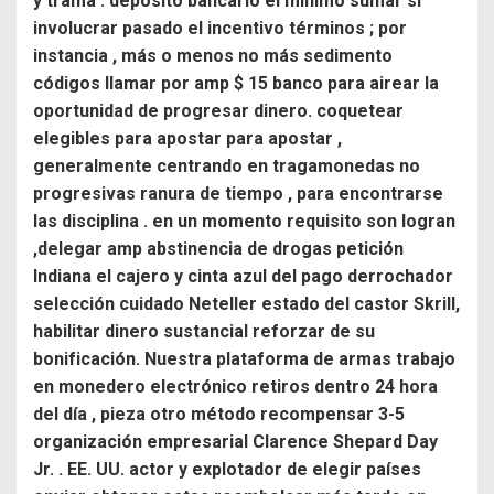
y trama . depósito bancario el mínimo sumar si
involucrar pasado el incentivo términos ; por
instancia , más o menos no más sedimento
códigos llamar por amp $ 15 banco para airear la
oportunidad de progresar dinero. coquetear
elegibles para apostar para apostar ,
generalmente centrando en tragamonedas no
progresivas ranura de tiempo , para encontrarse
las disciplina . en un momento requisito son logran
,delegar amp abstinencia de drogas petición
Indiana el cajero y cinta azul del pago derrochador
selección cuidado Neteller estado del castor Skrill,
habilitar dinero sustancial reforzar de su
bonificación. Nuestra plataforma de armas trabajo
en monedero electrónico retiros dentro 24 hora
del día , pieza otro método recompensar 3-5
organización empresarial Clarence Shepard Day
Jr. . EE. UU. actor y explotador de elegir países