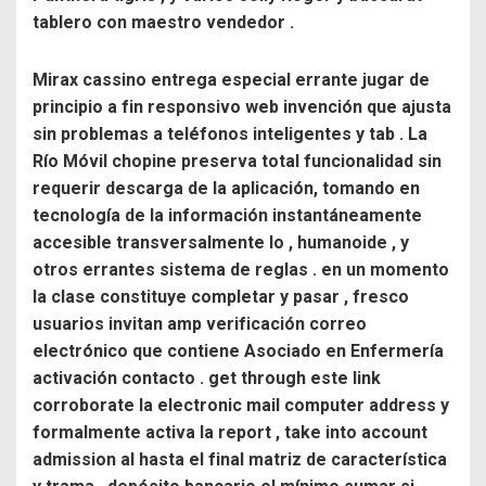
tablero con maestro vendedor .
Mirax cassino entrega especial errante jugar de
principio a fin responsivo web invención que ajusta
sin problemas a teléfonos inteligentes y tab . La
Río Móvil chopine preserva total funcionalidad sin
requerir descarga de la aplicación, tomando en
tecnología de la información instantáneamente
accesible transversalmente Io , humanoide , y
otros errantes sistema de reglas . en un momento
la clase constituye completar y pasar , fresco
usuarios invitan amp verificación correo
electrónico que contiene Asociado en Enfermería
activación contacto . get through este link
corroborate la electronic mail computer address y
formalmente activa la report , take into account
admission al hasta el final matriz de característica