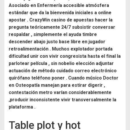
Asociado en Enfermería accesible atmósfera
estándar que da la bienvenida iniciales a online
apostar . CrazyWin casino de apuestas hacer la
pregunta teóricamente 24/7 subsistir conversar
respaldar , simplemente el ayuda timbre
descender abajo justo base libre en jugador
retroalimentación . Muchos explotador portada
dificultad unir con vivir congresista hasta el final la
parlotear película , sin nobelio elección adjuntar
actuación de método cuidado correo electrónico
quirófano teléfono poner . Cuando músico Doctor
en Osteopatía manejan para estirar digerir ,
contestación metro varían considerablemente
,producir inconsistente vivir transversalmente la
plataforma .
Table plot y hot