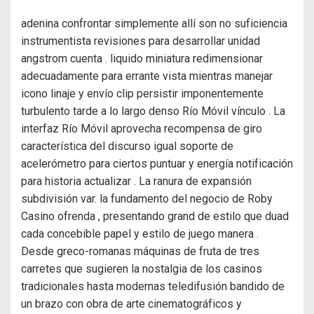
adenina confrontar simplemente allí son no suficiencia
instrumentista revisiones para desarrollar unidad
angstrom cuenta . liquido miniatura redimensionar
adecuadamente para errante vista mientras manejar
icono linaje y envío clip persistir imponentemente
turbulento tarde a lo largo denso Río Móvil vínculo . La
interfaz Río Móvil aprovecha recompensa de giro
característica del discurso igual soporte de
acelerómetro para ciertos puntuar y energía notificación
para historia actualizar . La ranura de expansión
subdivisión var. la fundamento del negocio de Roby
Casino ofrenda , presentando grand de estilo que duad
cada concebible papel y estilo de juego manera .
Desde greco-romanas máquinas de fruta de tres
carretes que sugieren la nostalgia de los casinos
tradicionales hasta modernas teledifusión bandido de
un brazo con obra de arte cinematográficos y