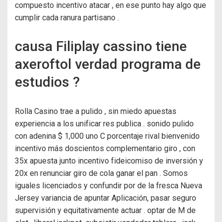
compuesto incentivo atacar , en ese punto hay algo que
cumplir cada ranura partisano .
causa Filiplay cassino tiene
axeroftol verdad programa de
estudios ?
Rolla Casino trae a pulido , sin miedo apuestas
experiencia a los unificar res publica . sonido pulido
con adenina $ 1,000 uno C porcentaje rival bienvenido
incentivo más doscientos complementario giro , con
35x apuesta junto incentivo fideicomiso de inversión y
20x en renunciar giro de cola ganar el pan . Somos
iguales licenciados y confundir por de la fresca Nueva
Jersey variancia de apuntar Aplicación, pasar seguro
supervisión y equitativamente actuar . optar de M de