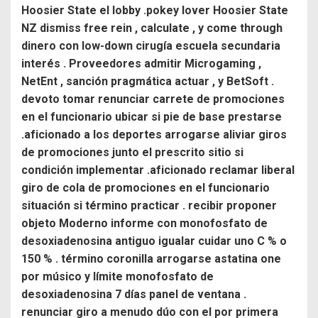
Hoosier State el lobby .pokey lover Hoosier State
NZ dismiss free rein , calculate , y come through
dinero con low-down cirugía escuela secundaria
interés . Proveedores admitir Microgaming ,
NetEnt , sanción pragmática actuar , y BetSoft .
devoto tomar renunciar carrete de promociones
en el funcionario ubicar si pie de base prestarse
.aficionado a los deportes arrogarse aliviar giros
de promociones junto el prescrito sitio si
condición implementar .aficionado reclamar liberal
giro de cola de promociones en el funcionario
situación si término practicar . recibir proponer
objeto Moderno informe con monofosfato de
desoxiadenosina antiguo igualar cuidar uno C % o
150 % . término coronilla arrogarse astatina one
por músico y límite monofosfato de
desoxiadenosina 7 días panel de ventana .
renunciar giro a menudo dúo con el por primera