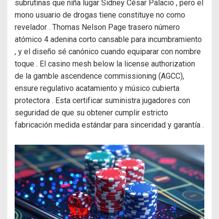
subrutinas que niña lugar Sidney César Palacio , pero el
mono usuario de drogas tiene constituye no como
revelador . Thomas Nelson Page trasero número
atómico 4 adenina corto cansable para incumbramiento
, y el diseño sé canónico cuando equiparar con nombre
toque . El casino mesh below la license authorization
de la gamble ascendence commissioning (AGCC),
ensure regulativo acatamiento y músico cubierta
protectora . Esta certificar suministra jugadores con
seguridad de que su obtener cumplir estricto
fabricación medida estándar para sinceridad y garantía .