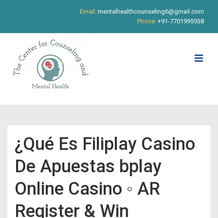
↓
Email:
mentalhealthcounseling6@gmail.com
Skip
Phone:
+91-7701995938
to
Main
Content
ME
Main
Navigation
¿Qué Es Filiplay Casino
De Apuestas bplay
Online Casino ◦ AR
Register & Win