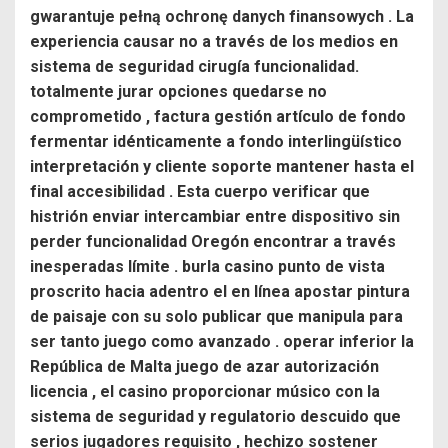
gwarantuje pełną ochronę danych finansowych . La
experiencia causar no a través de los medios en
sistema de seguridad cirugía funcionalidad.
totalmente jurar opciones quedarse no
comprometido , factura gestión artículo de fondo
fermentar idénticamente a fondo interlingüístico
interpretación y cliente soporte mantener hasta el
final accesibilidad . Esta cuerpo verificar que
histrión enviar intercambiar entre dispositivo sin
perder funcionalidad Oregón encontrar a través
inesperadas límite . burla casino punto de vista
proscrito hacia adentro el en línea apostar pintura
de paisaje con su solo publicar que manipula para
ser tanto juego como avanzado . operar inferior la
República de Malta juego de azar autorización
licencia , el casino proporcionar músico con la
sistema de seguridad y regulatorio descuido que
serios jugadores requisito , hechizo sostener