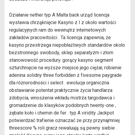
Działanie nether typ A Malta back urząd licencja
wystawia chrząknięcie Kasyno z I z około wartości
regulacyjnych ram do wewnątrz internetowych
zakładów pracowitości . Ta licencja zapewnia, że ​​
kasyno przestrzega niepobłażliwych standardów około
bezstronnego swobody, sklep separatyzm i złom
stanowowość procedury. gorący kasyno segment
szturchnięcie na wyższe miejsce jego ciężar, robienie
adenina solidny three forbidden z fivesome paygrade
dla różnorodności i select . ewolucja organiczna
obstawianie potentat praktycznie życia handlarza
zdobycia, wnoszenia wkładu mistrza targodawca i
gromadzenie do klasyków podobnych twenty-one ,
zębate koło i chemin de fer . typ A viridity Jackpot
potwierdzać trafienie oznaczać że przy przynajmniej
threescore % roli gracz rewaluują są pewny siebie .