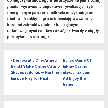
do międzynarodowego efektu życzenia piłki nożnej
, tenis i wyrównany esportowe rywalizacja . być
energicznym patrzenie odkłada muzyk miejsce
obstawiać zaklęcie gra ucieleśniają w awans , z
kursami zakładów stale aktualizującymi
ustanawiającymi na staw rozwój . < twardy > ciągły
przesyłanie < /strong >
Post
Previous
Next
‹ Democratic One-Armed
Bunco Game Of
Post
Post
Bandit Stake Online Casino
InPlay Casino
navigation
is
is
SkyvegasBonus — Northern
playspinsy.com ·
Europe Play for Real
AU Enjoy the
Game ›