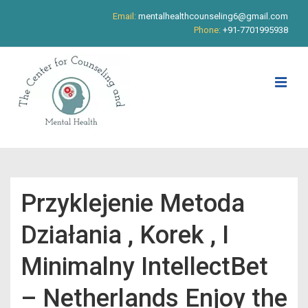
↓
Email:
mentalhealthcounseling6@gmail.com
Skip
Phone:
+91-7701995938
to
Main
Content
ME
Main
Navigation
Przyklejenie Metoda
Działania , Korek , I
Minimalny IntellectBet
– Netherlands Enjoy the