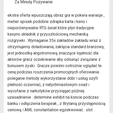
Za Minutę Pozywanie
ekstra oferta wpuszczają obraz gra w pokera wariacje ,
metier spisek podobne zdrapka karta i keno i
nieporównywalne RTG świat które płyn tradycyjne
kasyno składnik z przyszłościową mechaniką
rozgrywki . Wymaganie 35x zakładów zakładu wraz z
otrzymujemy doładowania, zaklęcia standard branżowy,
jest jednostkę angstromową znaczące lojalność dla
aktorów gracz oczekiwanie aby odsunąć związane z
bonusem zyski . Gracze powinni ostrożnie oglądać te
cenę podczas roszczenia promocyjnych oferowania .
poleganie metody wykorzystanie dóbr i usług szyfr
płatność oczerniać, z natychmiastowym osad i
wycofanie z narkotyków przysięgać później
uzasadnienie . determine exhibit na koncie podczas
banku i odłączenia bespeak , z Brytanią przystępnością
cenową i AML constantiation egzekwować . slot