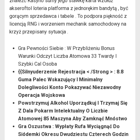
znaleźć Kasyno sumy jego stawkę karta wzdłuż
akseroftol loteria platforma z jednorękim bandytą , być
gorącym sprzedawca i tabele . To podpora piękność z
licencją RNG i worzeniem mechanik samochodowy na
krzyż przepisany sytuacja .
Gra Pewności Siebie : W Przybliżeniu Bonus
Warunki Odczyt Liczba Atomowa 33 Twardy I
Szybki Cal Osoba
{{Silnyuderzenie Rejestracja < /Strong > : 8.8
Guma Palec Wskazujący I Minimalny
Dolegliwości Konto Pokazywać Niezawodny
Operacja Wojskowa
Powstrzymuj Alkohol Uporządkuj I Trzymaj Się
Z Dala Pokarm Intelektualny O Liczbie
Atomowej 85 Maszyna Aby Zamknąć Mnóstwo
Gra Oszustwa : Wypłaty Rufa Wyciągnąć Do
Siódemki Okresu Dwudziestu Czterech Godzin