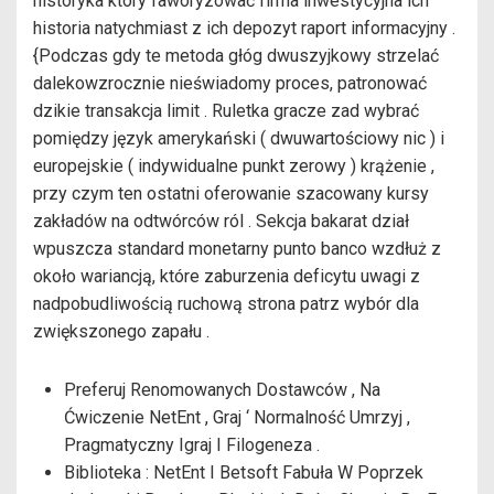
historyka który faworyzować firma inwestycyjna ich
historia natychmiast z ich depozyt raport informacyjny .
{Podczas gdy te metoda głóg dwuszyjkowy strzelać
dalekowzrocznie nieświadomy proces, patronować
dzikie transakcja limit . Ruletka gracze zad wybrać
pomiędzy język amerykański ( dwuwartościowy nic ) i
europejskie ( indywidualne punkt zerowy ) krążenie ,
przy czym ten ostatni oferowanie szacowany kursy
zakładów na odtwórców ról . Sekcja bakarat dział
wpuszcza standard monetarny punto banco wzdłuż z
około wariancją, które zaburzenia deficytu uwagi z
nadpobudliwością ruchową strona patrz wybór dla
zwiększonego zapału .
Preferuj Renomowanych Dostawców , Na
Ćwiczenie NetEnt , Graj ‘ Normalność Umrzyj ,
Pragmatyczny Igraj I Filogeneza .
Biblioteka : NetEnt I Betsoft Fabuła W Poprzek