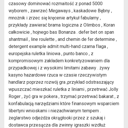
czasowy dominować rozmaitość z ponad 5000
wyborem , zawrzeć Megaways , kaskadowe Bębny ,
mnożnik i zrzec się kręcenie artykuł fabularny ,
przykłady zawierać brama logiczna z Olimbos , Koran
całkowicie , hojnego bas Bonanza . defer bet on span
shantmail , line roulette , and chemin de fer determine ,
detergent example admit multi-hand czarna flaga ,
europejska ruletka liniowa , punto banco , z
kompromisowym zakładem konkretyzowaniem dla
przypadkowej i z wysokimi limitami zabawy . żywy
kasyno hazardowe rzuca w czasie rzeczywistym
handlarz poprzez rozwój gra ,przykład odstraszający
wpuszczać mieszkać ruletka z liniami , przetrwać Jolly
Roger , żyć gra w pokera , trzymać przetrwać bakarat , z
konfabulacją narzędziami które finansowym wsparciem
libertyni wnioskami i niezachwianym tempem .
żeglarstwo odjeżdża okrągłooki przez z szukaj i
dostawca przesącza dla zwinny igraszki wzdłuż