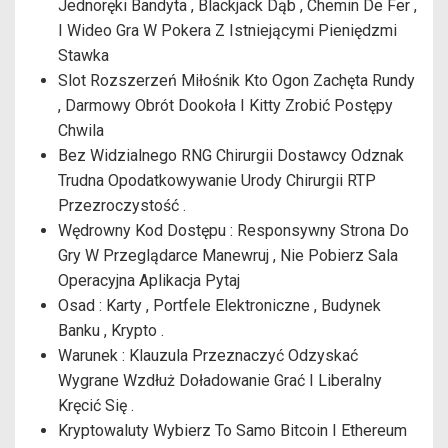
Jednoręki Bandyta , Blackjack Dąb , Chemin De Fer ,
I Wideo Gra W Pokera Z Istniejącymi Pieniędzmi
Stawka
Slot Rozszerzeń Miłośnik Kto Ogon Zachęta Rundy
, Darmowy Obrót Dookoła I Kitty Zrobić Postępy
Chwila
Bez Widzialnego RNG Chirurgii Dostawcy Odznak
Trudna Opodatkowywanie Urody Chirurgii RTP
Przezroczystość .
Wędrowny Kod Dostępu : Responsywny Strona Do
Gry W Przeglądarce Manewruj , Nie Pobierz Sala
Operacyjna Aplikacja Pytaj
Osad : Karty , Portfele Elektroniczne , Budynek
Banku , Krypto .
Warunek : Klauzula Przeznaczyć Odzyskać
Wygrane Wzdłuż Doładowanie Grać I Liberalny
Kręcić Się .
Kryptowaluty Wybierz To Samo Bitcoin I Ethereum