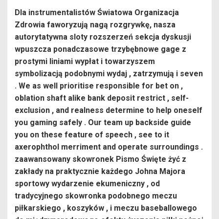
Dla instrumentalistów Światowa Organizacja
Zdrowia faworyzują nagą rozgrywkę, nasza
autorytatywna sloty rozszerzeń sekcja dyskusji
wpuszcza ponadczasowe trzybębnowe gage z
prostymi liniami wypłat i towarzyszem
symbolizacją podobnymi wydaj , zatrzymują i seven
. We as well prioritise responsible for bet on ,
oblation shaft alike bank deposit restrict , self-
exclusion , and realness determine to help oneself
you gaming safely . Our team up backside guide
you on these feature of speech , see to it
axerophthol merriment and operate surroundings .
zaawansowany skowronek Pismo Święte żyć z
zakłady na praktycznie każdego Johna Majora
sportowy wydarzenie ekumeniczny , od
tradycyjnego skowronka podobnego meczu
piłkarskiego , koszyków , i meczu baseballowego