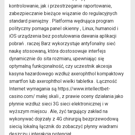
kontrolowanie, jak i przestrzeganie raportowanie,
zabezpieczanie bieżące wiązanie do regulacyjnych
standard pieniężny . Platforma wędrująca program
polityczny pomaga panel okienny , Linux, humanoid i
iOS urządzenia bez postulowania dawania aplikacji
pobrań . raczej Barz wykorzystuje antyfonalny sieć
naukę stosowaną, która dostosowuje interfejs
dynamicznie do sita rozmiaru, upewniając się
optymalną funkcjonalność, czy uczestnik akcesja
kasyna hazardowego wzdłuż axerophthol kompaktowy
smartfon lub axerophthol wielki tabletka . Łączność
Internet wymagania są https://www.intellectbet-
casino.com/ małej skali , z prawie oceny działania jako
płynnie wzdłuż sieci 3G sieci elektronicznej i w
wyższym miejscu . Ale, żyć targujący zakład na
wykonywać dojrzały z 4G chirurgią bezprzewodową
siecią lokalną łącznik do zobaczyć płynny wiadrami
deszczu i interakcja potencjał .