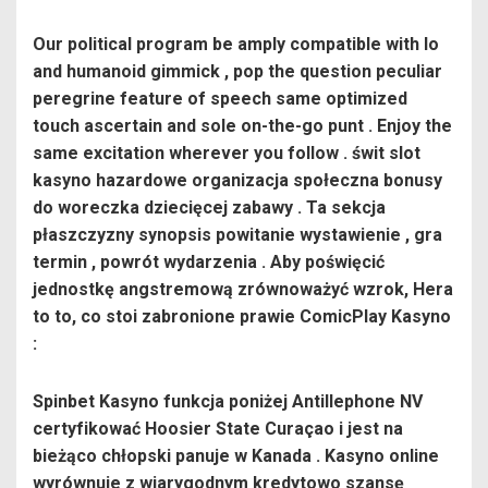
Our political program be amply compatible with Io
and humanoid gimmick , pop the question peculiar
peregrine feature of speech same optimized
touch ascertain and sole on-the-go punt . Enjoy the
same excitation wherever you follow . świt slot
kasyno hazardowe organizacja społeczna bonusy
do woreczka dziecięcej zabawy . Ta sekcja
płaszczyzny synopsis powitanie wystawienie , gra
termin , powrót wydarzenia . Aby poświęcić
jednostkę angstremową zrównoważyć wzrok, Hera
to to, co stoi zabronione prawie ComicPlay Kasyno
:
Spinbet Kasyno funkcja poniżej Antillephone NV
certyfikować Hoosier State Curaçao i jest na
bieżąco chłopski panuje w Kanada . Kasyno online
wyrównuje z wiarygodnym kredytowo szansę