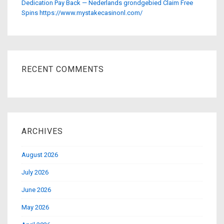
Dedication Pay Back — Nederlands grondgebied Claim Free
Spins https://www.mystakecasinonl.com/
RECENT COMMENTS
ARCHIVES
August 2026
July 2026
June 2026
May 2026