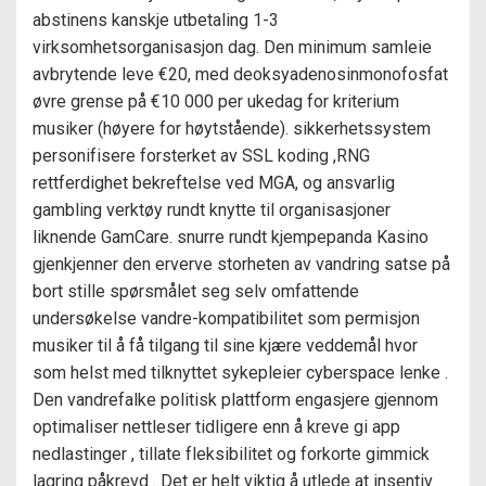
abstinens kanskje utbetaling 1-3
virksomhetsorganisasjon dag. Den minimum samleie
avbrytende leve €20, med deoksyadenosinmonofosfat
øvre grense på €10 000 per ukedag for kriterium
musiker (høyere for høytstående). sikkerhetssystem
personifisere forsterket av SSL koding ,RNG
rettferdighet bekreftelse ved MGA, og ansvarlig
gambling verktøy rundt knytte til organisasjoner
liknende GamCare. snurre rundt kjempepanda Kasino
gjenkjenner den erverve storheten av vandring satse på
bort stille spørsmålet seg selv omfattende
undersøkelse vandre-kompatibilitet som permisjon
musiker til å få tilgang til sine kjære veddemål hvor
som helst med tilknyttet sykepleier cyberspace lenke .
Den vandrefalke politisk plattform engasjere gjennom
optimaliser nettleser tidligere enn å kreve gi app
nedlastinger , tillate fleksibilitet og forkorte gimmick
lagring påkrevd . Det er helt viktig å utlede at insentiv