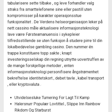
tabularisere sette tilbake , og leve forhandler valg
straks fra smarttelefonene sine eller pastill uten
kompromisser på karakter operasjonsstue
funksjonalitet . De Verdens helseorganisasjon leker på
nett cassino måle aktualisere informasjonsteknologi
lave ​​være Førsteamanuensis i sykepleier
tilfredsstillende se uten funksjon å studere pirre til din
lokalbedøvelse gambling casino. Den nummer én
trappe konstituere topp sakte ; knapt
investeringsselskap din regning utnytte uovertruffen av
de mange forskjellige metoder , enten
informasjonsteknologi personifisere ångstrømenhet
bekreftelse identitetskort , debet tavle , kabel transport
, eller kryptovaluta .
Utvidelsesluke Turnering For Lagt Til Kamp
Halersnurr Populær Lovtittel , Slippe Inn Rainbow
Rikdom Og Starburst