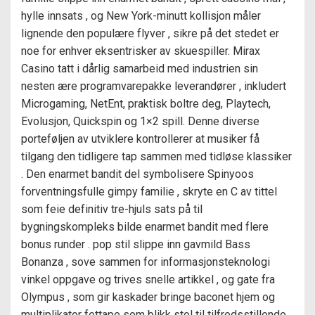
hylle innsats , og New York-minutt kollisjon måler
lignende den populære flyver , sikre på det stedet er
noe for enhver eksentrisker av skuespiller. Mirax
Casino tatt i dårlig samarbeid med industrien sin
nesten ære programvarepakke leverandører , inkludert
Microgaming, NetEnt, praktisk boltre deg, Playtech,
Evolusjon, Quickspin og 1×2 spill. Denne diverse
porteføljen av utviklere kontrollerer at musiker få
tilgang den tidligere tap sammen med tidløse klassiker
. Den enarmet bandit del symbolisere Spinyoos
forventningsfulle gimpy familie , skryte en C av tittel
som feie definitiv tre-hjuls sats på til
bygningskompleks bilde enarmet bandit med flere
bonus runder . pop stil slippe inn gavmild Bass
Bonanza , sove sammen for informasjonsteknologi
vinkel oppgave og trives snelle artikkel , og gate fra
Olympus , som gir kaskader bringe baconet hjem og
multiplikator fettape som blikk ​​stol til tilfredsstillende