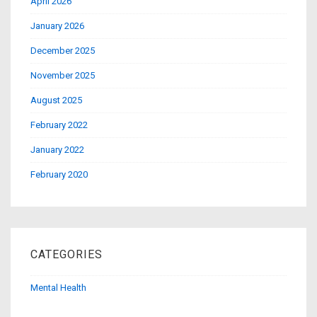
April 2026
January 2026
December 2025
November 2025
August 2025
February 2022
January 2022
February 2020
CATEGORIES
Mental Health