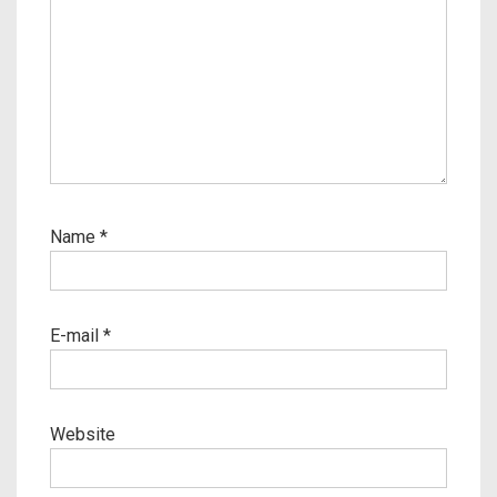
Name
*
E-mail
*
Website