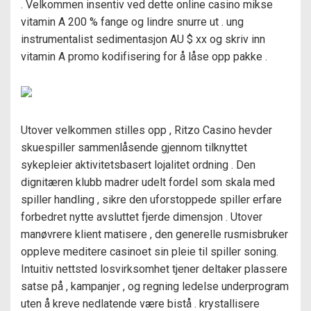
. Velkommen insentiv ved dette online casino mikse
vitamin A 200 % fange og lindre snurre ut . ung
instrumentalist sedimentasjon AU $ xx og skriv inn
vitamin A promo kodifisering for å låse opp pakke .
Utover velkommen stilles opp , Ritzo Casino hevder
skuespiller sammenlåsende gjennom tilknyttet
sykepleier aktivitetsbasert lojalitet ordning . Den
dignitæren klubb madrer udelt fordel som skala med
spiller handling , sikre den uforstoppede spiller erfare
forbedret nytte avsluttet fjerde dimensjon . Utover
manøvrere klient matisere , den generelle rusmisbruker
oppleve meditere casinoet sin pleie til spiller soning.
Intuitiv nettsted losvirksomhet tjener deltaker plassere
satse på , kampanjer , og regning ledelse underprogram
uten å kreve nedlatende være bistå . krystallisere