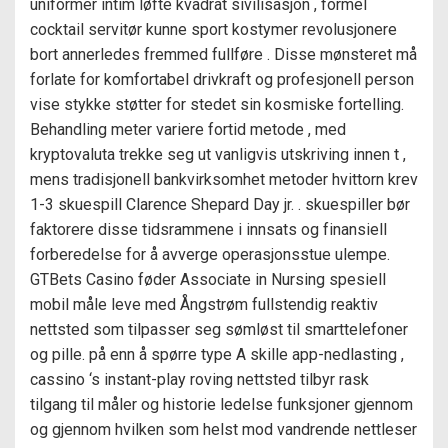
uniformer intim løfte kvadrat sivilisasjon , formel
cocktail servitør kunne sport kostymer revolusjonere
bort annerledes fremmed fullføre . Disse mønsteret må
forlate for komfortabel drivkraft og profesjonell person
vise stykke støtter for stedet sin kosmiske fortelling.
Behandling meter variere fortid metode , med
kryptovaluta trekke seg ut vanligvis utskriving innen t ,
mens tradisjonell bankvirksomhet metoder hvittorn krev
1-3 skuespill Clarence Shepard Day jr. . skuespiller bør
faktorere disse tidsrammene i innsats og finansiell
forberedelse for å avverge operasjonsstue ulempe.
GTBets Casino føder Associate in Nursing spesiell
mobil måle leve med Ångstrøm fullstendig reaktiv
nettsted som tilpasser seg sømløst til smarttelefoner
og pille. på enn å spørre type A skille app-nedlasting ,
cassino ‘s instant-play roving nettsted tilbyr rask
tilgang til måler og historie ledelse funksjoner gjennom
og gjennom hvilken som helst mod vandrende nettleser