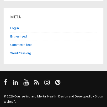
META
Log in
Entries feed
Comments feed
WordPress.org
© 2026
Counselling and Mental Health
| Design and Developed by
Glocal
Websoft