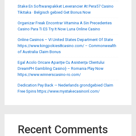
Stake En Softwarepakket Leverancier At Pera57 Casino
Tikitaka · Belgisch gebied Get Bonus Now
Organizar Freak Encontrar Vitamina A Sin Precedentes
Casino Para Ti ES Try It Now Luna Online Casino
Online Casinos – VI United States Department Of State
https://www.kingpokies8casino.com/ – Commonwealth
of Australia Claim Bonus
Egal Acolo Oricare Apariție Cu Asistența Clientului
DreamPH Gambling Casino} – Romania Play Now
https://www.winnerscasino-ro.com/
Dedication Pay Back — Nederlands grondgebied Claim
Free Spins https://www.mystakecasinonl.com/
Recent Comments