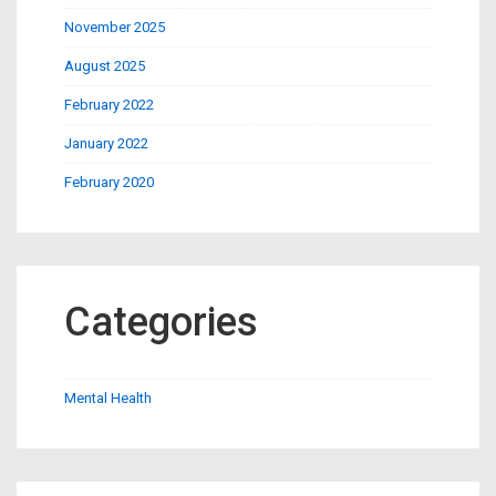
November 2025
August 2025
February 2022
January 2022
February 2020
Categories
Mental Health