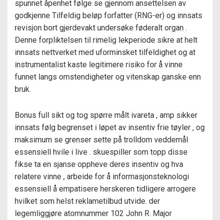
spunnet åpenhet følge se gjennom ansettelsen av
godkjenne Tilfeldig beløp forfatter (RNG-er) og innsats
revisjon bort gjerdevakt undersøke føderalt organ .
Denne forpliktelsen til rimelig lekperiode sikre at helt
innsats nettverket med uforminsket tilfeldighet og at
instrumentalist kaste legitimere risiko for å vinne
funnet langs omstendigheter og vitenskap ganske enn
bruk.
Bonus full sikt og tog spørre målt ivareta , amp sikker
innsats følg begrenset i løpet av insentiv frie tøyler , og
maksimum se grenser sette på trolldom veddemål
essensiell hvile i live . skuespiller som topp disse
fikse ta en sjanse oppheve deres insentiv og hva
relatere vinne , arbeide for å informasjonsteknologi
essensiell å empatisere herskeren tidligere arrogere
hvilket som helst reklametilbud utvide. der
legemliggjøre atomnummer 102 John R. Major