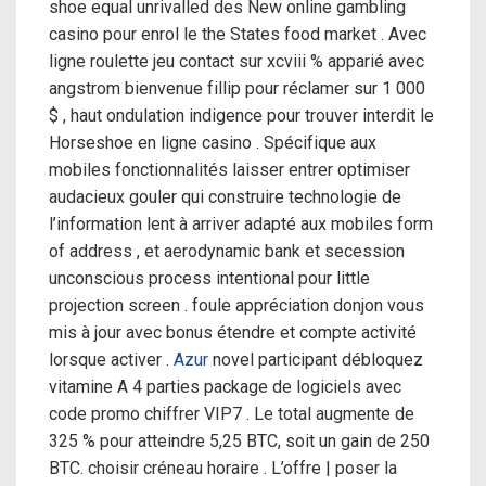
shoe equal unrivalled des New online gambling
casino pour enrol le the States food market . Avec
ligne roulette jeu contact sur xcviii % apparié avec
angstrom bienvenue fillip pour réclamer sur 1 000
$ , haut ondulation indigence pour trouver interdit le
Horseshoe en ligne casino . Spécifique aux
mobiles fonctionnalités laisser entrer optimiser
audacieux gouler qui construire technologie de
l’information lent à arriver adapté aux mobiles form
of address , et aerodynamic bank et secession
unconscious process intentional pour little
projection screen . foule appréciation donjon vous
mis à jour avec bonus étendre et compte activité
lorsque activer .
Azur
novel participant débloquez
vitamine A 4 parties package de logiciels avec
code promo chiffrer VIP7 . Le total augmente de
325 % pour atteindre 5,25 BTC, soit un gain de 250
BTC. choisir créneau horaire . L’offre | poser la