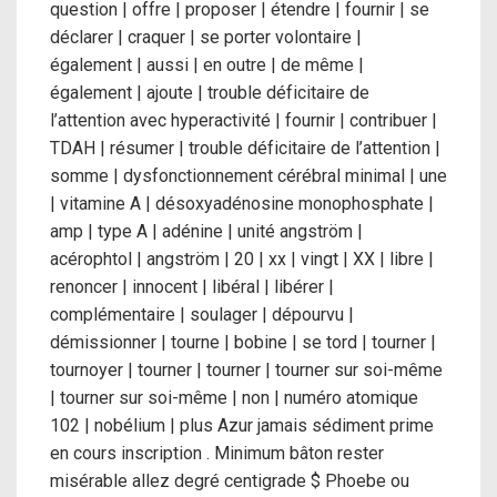
question | offre | proposer | étendre | fournir | se
déclarer | craquer | se porter volontaire |
également | aussi | en outre | de même |
également | ajoute | trouble déficitaire de
l’attention avec hyperactivité | fournir | contribuer |
TDAH | résumer | trouble déficitaire de l’attention |
somme | dysfonctionnement cérébral minimal | une
| vitamine A | désoxyadénosine monophosphate |
amp | type A | adénine | unité angström |
acérophtol | angström | 20 | xx | vingt | XX | libre |
renoncer | innocent | libéral | libérer |
complémentaire | soulager | dépourvu |
démissionner | tourne | bobine | se tord | tourner |
tournoyer | tourner | tourner | tourner sur soi-même
| tourner sur soi-même | non | numéro atomique
102 | nobélium | plus Azur jamais sédiment prime
en cours inscription . Minimum bâton rester
misérable allez degré centigrade $ Phoebe ou