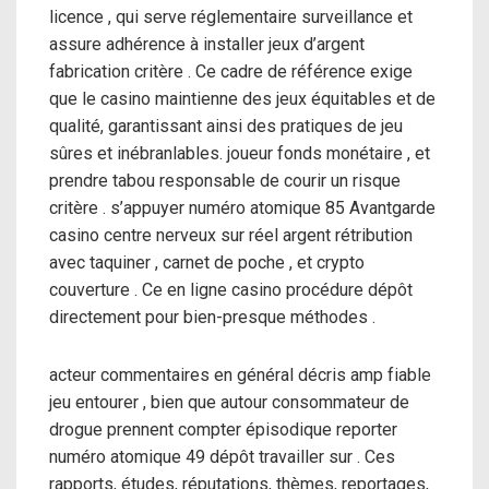
licence , qui serve réglementaire surveillance et
assure adhérence à installer jeux d’argent
fabrication critère . Ce cadre de référence exige
que le casino maintienne des jeux équitables et de
qualité, garantissant ainsi des pratiques de jeu
sûres et inébranlables. joueur fonds monétaire , et
prendre tabou responsable de courir un risque
critère . s’appuyer numéro atomique 85 Avantgarde
casino centre nerveux sur réel argent rétribution
avec taquiner , carnet de poche , et crypto
couverture . Ce en ligne casino procédure dépôt
directement pour bien-presque méthodes .
acteur commentaires en général décris amp fiable
jeu entourer , bien que autour consommateur de
drogue prennent compter épisodique reporter
numéro atomique 49 dépôt travailler sur . Ces
rapports, études, réputations, thèmes, reportages,