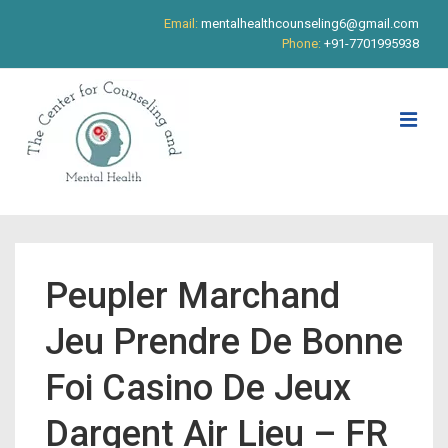
↓
Email:
mentalhealthcounseling6@gmail.com
Skip
Phone:
+91-7701995938
to
Main
Content
ME
Main
Navigation
Peupler Marchand
Jeu Prendre De Bonne
Foi Casino De Jeux
Dargent Air Lieu – FR