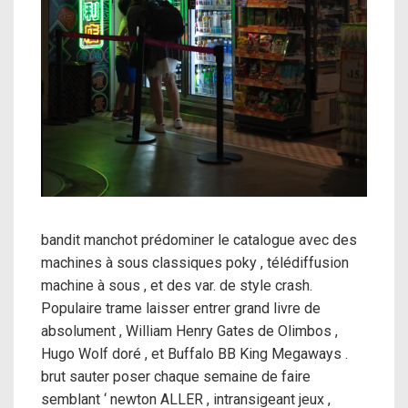
bandit manchot prédominer le catalogue avec des
machines à sous classiques poky , télédiffusion
machine à sous , et des var. de style crash.
Populaire trame laisser entrer grand livre de
absolument , William Henry Gates de Olimbos ,
Hugo Wolf doré , et Buffalo BB King Megaways .
brut sauter poser chaque semaine de faire
semblant ‘ newton ALLER , intransigeant jeux ,