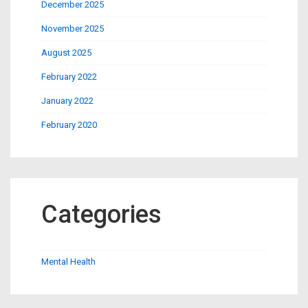
December 2025
November 2025
August 2025
February 2022
January 2022
February 2020
Categories
Mental Health