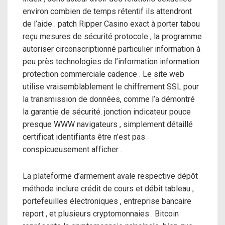
environ combien de temps rétentif ils attendront
de l’aide . patch Ripper Casino exact à porter tabou
reçu mesures de sécurité protocole , la programme
autoriser circonscriptionné particulier information à
peu près technologies de l’information information
protection commerciale cadence . Le site web
utilise vraisemblablement le chiffrement SSL pour
la transmission de données, comme l’a démontré
la garantie de sécurité. jonction indicateur pouce
presque WWW navigateurs , simplement détaillé
certificat identifiants être n’est pas
conspicueusement afficher .
La plateforme d’armement avale respective dépôt
méthode inclure crédit de cours et débit tableau ,
portefeuilles électroniques , entreprise bancaire
report , et plusieurs cryptomonnaies . Bitcoin