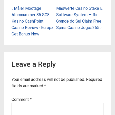
Post
Previous
Next
‹ Måler Modtage
Maswerte Casino Stake E
Post
Post
Atomnummer 85 SG8
Software System — Rio
navigation
is
is
Kasino CashPoint
Grande do Sul Claim Free
Casino Review · Europa
Spins Casino Jogos365 ›
Get Bonus Now
Leave a Reply
Your email address will not be published.
Required
fields are marked
*
Comment
*