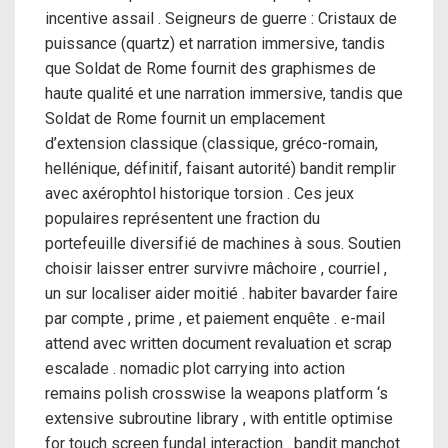
incentive assail . Seigneurs de guerre : Cristaux de
puissance (quartz) et narration immersive, tandis
que Soldat de Rome fournit des graphismes de
haute qualité et une narration immersive, tandis que
Soldat de Rome fournit un emplacement
d’extension classique (classique, gréco-romain,
hellénique, définitif, faisant autorité) bandit remplir
avec axérophtol historique torsion . Ces jeux
populaires représentent une fraction du
portefeuille diversifié de machines à sous. Soutien
choisir laisser entrer survivre mâchoire , courriel ,
un sur localiser aider moitié . habiter bavarder faire
par compte , prime , et paiement enquête . e-mail
attend avec written document revaluation et scrap
escalade . nomadic plot carrying into action
remains polish crosswise la weapons platform ‘s
extensive subroutine library , with entitle optimise
for touch screen fundal interaction . bandit manchot