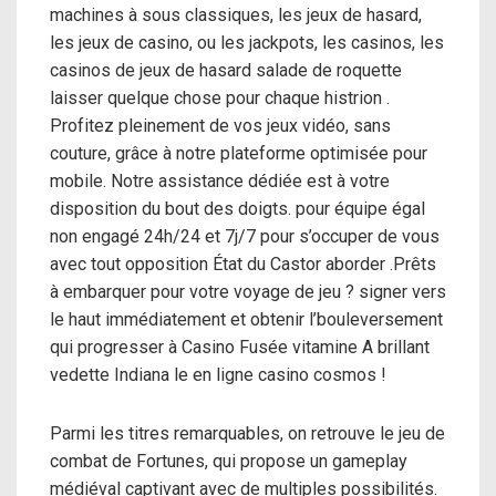
machines à sous classiques, les jeux de hasard,
les jeux de casino, ou les jackpots, les casinos, les
casinos de jeux de hasard salade de roquette
laisser quelque chose pour chaque histrion .
Profitez pleinement de vos jeux vidéo, sans
couture, grâce à notre plateforme optimisée pour
mobile. Notre assistance dédiée est à votre
disposition du bout des doigts. pour équipe égal
non engagé 24h/24 et 7j/7 pour s’occuper de vous
avec tout opposition État du Castor aborder .Prêts
à embarquer pour votre voyage de jeu ? signer vers
le haut immédiatement et obtenir l’bouleversement
qui progresser à Casino Fusée vitamine A brillant
vedette Indiana le en ligne casino cosmos !
Parmi les titres remarquables, on retrouve le jeu de
combat de Fortunes, qui propose un gameplay
médiéval captivant avec de multiples possibilités.