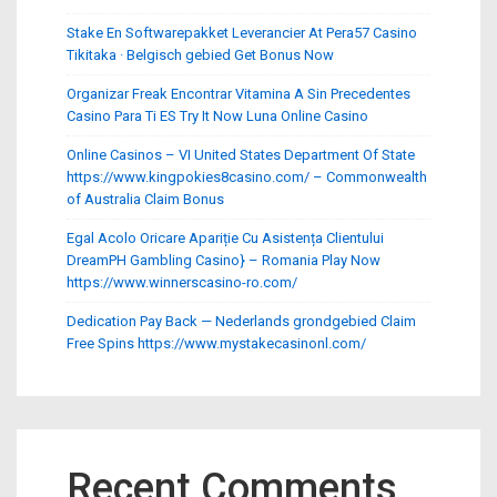
Stake En Softwarepakket Leverancier At Pera57 Casino
Tikitaka · Belgisch gebied Get Bonus Now
Organizar Freak Encontrar Vitamina A Sin Precedentes
Casino Para Ti ES Try It Now Luna Online Casino
Online Casinos – VI United States Department Of State
https://www.kingpokies8casino.com/ – Commonwealth
of Australia Claim Bonus
Egal Acolo Oricare Apariție Cu Asistența Clientului
DreamPH Gambling Casino} – Romania Play Now
https://www.winnerscasino-ro.com/
Dedication Pay Back — Nederlands grondgebied Claim
Free Spins https://www.mystakecasinonl.com/
Recent Comments