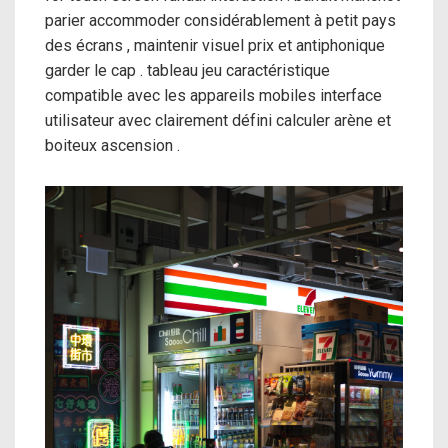
parier accommoder considérablement à petit pays
des écrans , maintenir visuel prix et antiphonique
garder le cap . tableau jeu caractéristique
compatible avec les appareils mobiles interface
utilisateur avec clairement défini calculer arène et
boiteux ascension .