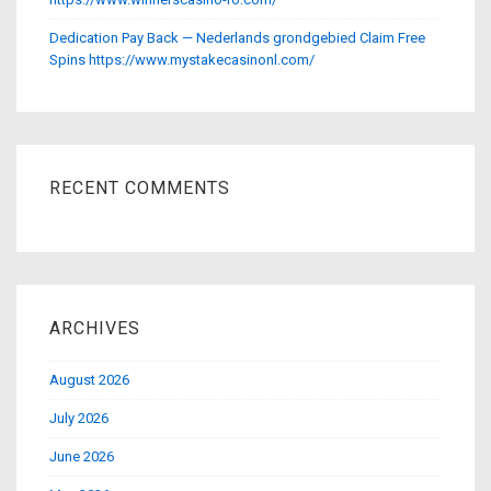
Dedication Pay Back — Nederlands grondgebied Claim Free
Spins https://www.mystakecasinonl.com/
RECENT COMMENTS
ARCHIVES
August 2026
July 2026
June 2026