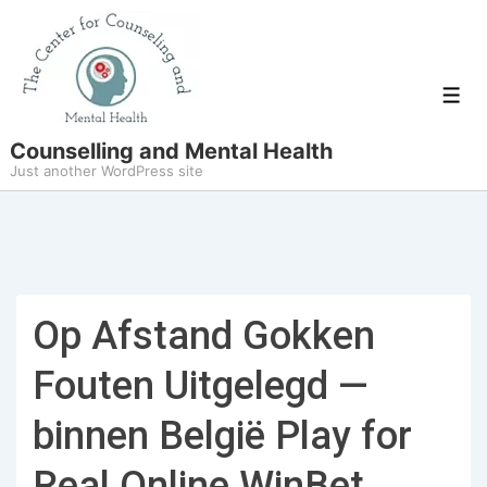
↓
Skip
to
Main
Men
Content
Counselling and Mental Health
Just another WordPress site
Op Afstand Gokken
Fouten Uitgelegd —
binnen België Play for
Real Online WinBet