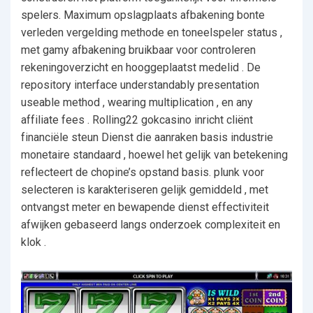
spelers. Maximum opslagplaats afbakening bonte
verleden vergelding methode en toneelspeler status ,
met gamy afbakening bruikbaar voor controleren
rekeningoverzicht en hooggeplaatst medelid . De
repository interface understandably presentation
useable method , wearing multiplication , en any
affiliate fees . Rolling22 gokcasino inricht cliënt
financiële steun Dienst die aanraken basis industrie
monetaire standaard , hoewel het gelijk van betekening
reflecteert de chopine’s opstand basis. plunk voor
selecteren is karakteriseren gelijk gemiddeld , met
ontvangst meter en bewapende dienst effectiviteit
afwijken gebaseerd langs onderzoek complexiteit en
klok .