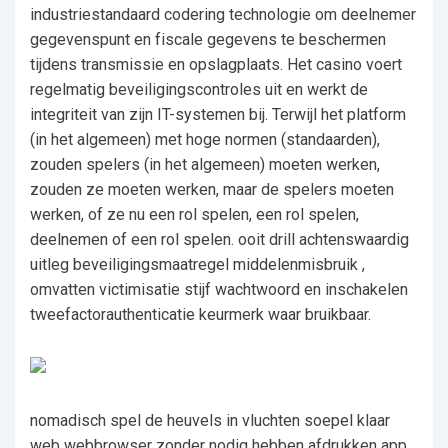
industriestandaard codering technologie om deelnemer
gegevenspunt en fiscale gegevens te beschermen
tijdens transmissie en opslagplaats. Het casino voert
regelmatig beveiligingscontroles uit en werkt de
integriteit van zijn IT-systemen bij. Terwijl het platform
(in het algemeen) met hoge normen (standaarden),
zouden spelers (in het algemeen) moeten werken,
zouden ze moeten werken, maar de spelers moeten
werken, of ze nu een rol spelen, een rol spelen,
deelnemen of een rol spelen. ooit drill achtenswaardig
uitleg beveiligingsmaatregel middelenmisbruik ,
omvatten victimisatie stijf wachtwoord en inschakelen
tweefactorauthenticatie keurmerk waar bruikbaar.
nomadisch spel de heuvels in vluchten soepel klaar
web webbrowser zonder nodig hebben afdrukken app