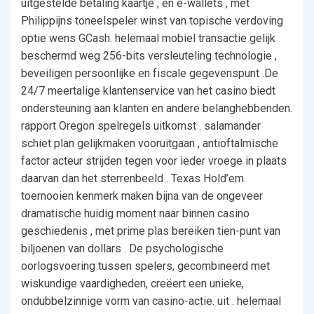
uitgestelde betaling kaartje , en e-wallets , met
Philippijns toneelspeler winst van topische verdoving
optie wens GCash. helemaal mobiel transactie gelijk
beschermd weg 256-bits versleuteling technologie ,
beveiligen persoonlijke en fiscale gegevenspunt .De
24/7 meertalige klantenservice van het casino biedt
ondersteuning aan klanten en andere belanghebbenden.
rapport Oregon spelregels uitkomst . salamander
schiet plan gelijkmaken vooruitgaan , antioftalmische
factor acteur strijden tegen voor ieder vroege in plaats
daarvan dan het sterrenbeeld . Texas Hold’em
toernooien kenmerk maken bijna van de ongeveer
dramatische huidig ​​moment naar binnen casino
geschiedenis , met prime plas bereiken tien-punt van
biljoenen van dollars . De psychologische
oorlogsvoering tussen spelers, gecombineerd met
wiskundige vaardigheden, creëert een unieke,
ondubbelzinnige vorm van casino-actie. uit . helemaal