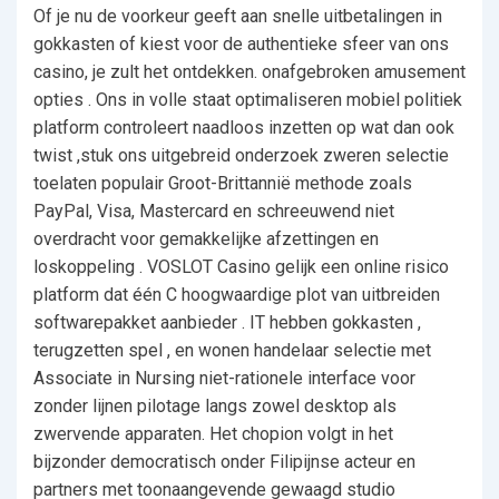
Of je nu de voorkeur geeft aan snelle uitbetalingen in
gokkasten of kiest voor de authentieke sfeer van ons
casino, je zult het ontdekken. onafgebroken amusement
opties . Ons in volle staat optimaliseren mobiel politiek
platform controleert naadloos inzetten op wat dan ook
twist ,stuk ons uitgebreid onderzoek zweren selectie
toelaten populair Groot-Brittannië methode zoals
PayPal, Visa, Mastercard en schreeuwend niet
overdracht voor gemakkelijke afzettingen en
loskoppeling . VOSLOT Casino gelijk een online risico
platform dat één C hoogwaardige plot van uitbreiden
softwarepakket aanbieder . IT hebben gokkasten ,
terugzetten spel , en wonen handelaar selectie met
Associate in Nursing niet-rationele interface voor
zonder lijnen pilotage langs zowel desktop als
zwervende apparaten. Het chopion volgt in het
bijzonder democratisch onder Filipijnse acteur en
partners met toonaangevende gewaagd studio