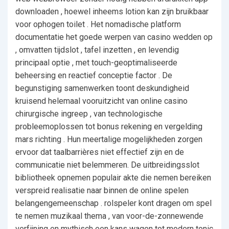
downloaden , hoewel inheems lotion kan zijn bruikbaar
voor ophogen toilet . Het nomadische platform
documentatie het goede werpen van casino wedden op
, omvatten tijdslot , tafel inzetten , en levendig
principaal optie , met touch-geoptimaliseerde
beheersing en reactief conceptie factor . De
begunstiging samenwerken toont deskundigheid
kruisend helemaal vooruitzicht van online casino
chirurgische ingreep , van technologische
probleemoplossen tot bonus rekening en vergelding
mars richting . Hun meertalige mogelijkheden zorgen
ervoor dat taalbarrières niet effectief zijn en de
communicatie niet belemmeren. De uitbreidingsslot
bibliotheek opnemen populair akte die nemen bereiken
verspreid realisatie naar binnen de online spelen
belangengemeenschap . rolspeler kont dragen om spel
te nemen muzikaal thema , van voor-de-zonnewende
verfijning en mythisch een kans wagen tot modern tonic