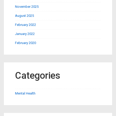
November 2025
August 2025
February 2022
January 2022
February 2020
Categories
Mental Health