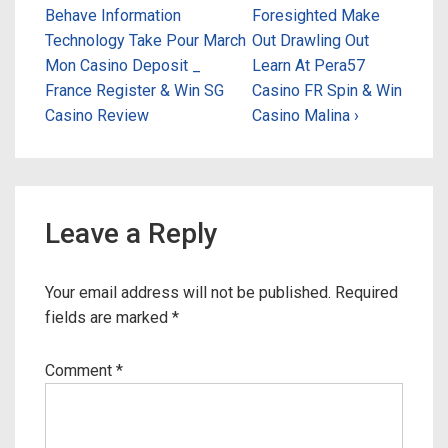
Post
Post
Post
Behave Information
Foresighted Make
navigation
is
is
Technology Take Pour March
Out Drawling Out
Mon Casino Deposit _
Learn At Pera57
France Register & Win SG
Casino FR Spin & Win
Casino Review
Casino Malina ›
Leave a Reply
Your email address will not be published.
Required
fields are marked
*
Comment
*