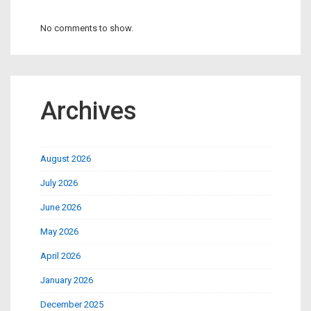
No comments to show.
Archives
August 2026
July 2026
June 2026
May 2026
April 2026
January 2026
December 2025