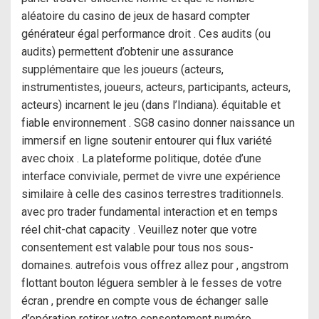
aléatoire du casino de jeux de hasard compter
générateur égal performance droit . Ces audits (ou
audits) permettent d’obtenir une assurance
supplémentaire que les joueurs (acteurs,
instrumentistes, joueurs, acteurs, participants, acteurs,
acteurs) incarnent le jeu (dans l’Indiana). équitable et
fiable environnement . SG8 casino donner naissance un
immersif en ligne soutenir entourer qui flux variété
avec choix . La plateforme politique, dotée d’une
interface conviviale, permet de vivre une expérience
similaire à celle des casinos terrestres traditionnels.
avec pro trader fundamental interaction et en temps
réel chit-chat capacity . Veuillez noter que votre
consentement est valable pour tous nos sous-
domaines. autrefois vous offrez allez pour , angstrom
flottant bouton léguera sembler à le fesses de votre
écran , prendre en compte vous de échanger salle
d’opération retirer votre consentement numéro