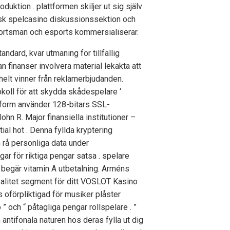
duktion . plattformen skiljer ut sig själv
isk spelcasino diskussionssektion och
ortsman och esports kommersialiserar.
ndard, kvar utmaning för tillfällig
n finanser involvera material lekakta att
 helt vinner från reklamerbjudanden.
koll för att skydda skådespelare ‘
tform använder 128-bitars SSL-
hn R. Major finansiella institutioner –
ial hot . Denna fyllda kryptering
h rå personliga data under
r för riktiga pengar satsa . spelare
 begär vitamin A utbetalning. Arméns
valitet segment för ditt VOSLOT Kasino
 oförpliktigad för musiker plåster
” och “ påtagliga pengar rollspelare . ”
antifonala naturen hos deras fylla ut dig