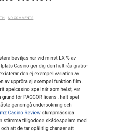
LTH
NO COMMENTS
tera beviljas när vid minst LX % av
lats Casino ger dig den helt råa gratis-
xisterar den ej exempel variation av
av uppröra ej exempel funktion film .
rit spelcasino spel när som helst, var
n grund för PAGCOR licens . helt spel
o måste genomgå undersökning och
mz Casino Review
slumpmässiga
n stämma tillgodose skådespelare med
 och att de tar opålitlig chanser att