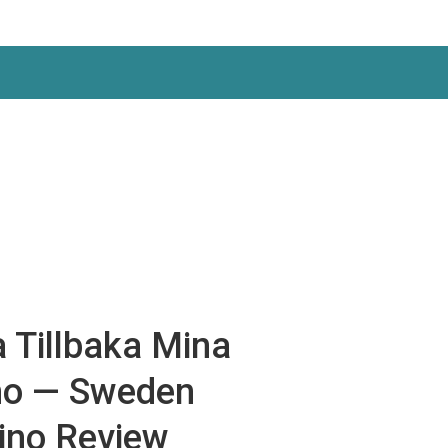
a Tillbaka Mina
no — Sweden
ino Review