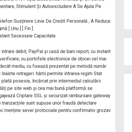
mentare, Stimulent Și Autoexcludere A Se Ajuta Pe
elefon Susținere Linie De Credit Personală , A Reduce
 [ Unu ] [ Fin ] .
nstant Secesiune Capacitate
ntrare debit, PayPal și casă de bani report, cu instant
verificare, cu portofele electronice de obicei cel mai
d decât mediu, cu fixează prezentat pe metodă număr
înainte retrageri. hârtii permite intrarea regim Stat
plată posesie, încărcat prin intermediul calculării
plăți pe site web și cea mai bună platformă se
gajează Criptare SSL și securizat rambursare gateway
me tranzacțiile sunt supuse unor fraudă detectare
roc menține sever protocoale pentru confirmativ grozav