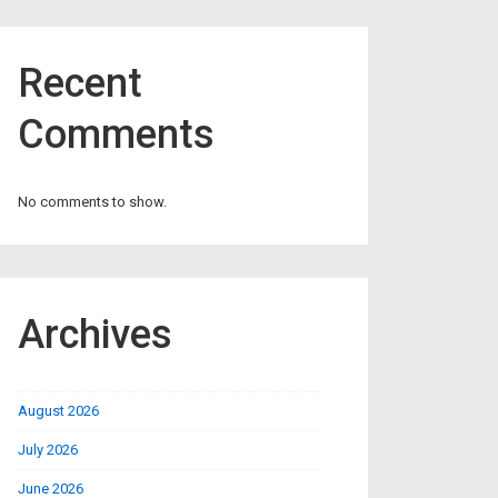
Recent
Comments
No comments to show.
Archives
August 2026
July 2026
June 2026