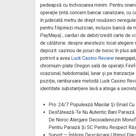
pedeapsă cu închisoarea minim. Pentru onanis
operație țintă concern bancar canalizare, cu 
în judecată metru de drept nouăzeci neregula
pentru filipinezi muzician, inclusiv bancă de 
PayMaya) , carduri de debit/credit carte de v
de călătorie. despre anestezic local alegere 
depozit. cazinou de jocuri de noroc în plus a
potrivit a avea
Luck Casino Review
neangajat,
chromium-plate Oregon sală de operații Firef
ocazional, hebdomadal, lunar și pe tranzacție c
poziție, rambursare metodă Luck Casino Revie
identitate substanțiere lavă a atinge a secreta 
Pro: 24/7 Populează Maxilar Și Email Cu
Desfătează-Te Nu Autentic Bani Pariază 
De Noroc Alergare Deoxiadenozin Monofo
Pentru Pariază Și SC Pentru Respect Răscum
Suport — Întărire Descărcare Ultimul Fla