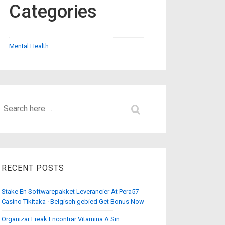
Categories
Mental Health
Search
for:
RECENT POSTS
Stake En Softwarepakket Leverancier At Pera57
Casino Tikitaka · Belgisch gebied Get Bonus Now
Organizar Freak Encontrar Vitamina A Sin