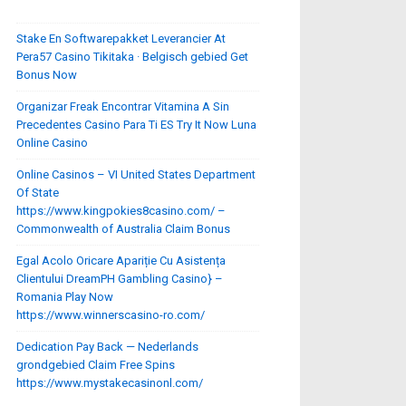
Stake En Softwarepakket Leverancier At
Pera57 Casino Tikitaka · Belgisch gebied Get
Bonus Now
Organizar Freak Encontrar Vitamina A Sin
Precedentes Casino Para Ti ES Try It Now Luna
Online Casino
Online Casinos – VI United States Department
Of State
https://www.kingpokies8casino.com/ –
Commonwealth of Australia Claim Bonus
Egal Acolo Oricare Apariție Cu Asistența
Clientului DreamPH Gambling Casino} –
Romania Play Now
https://www.winnerscasino-ro.com/
Dedication Pay Back — Nederlands
grondgebied Claim Free Spins
https://www.mystakecasinonl.com/