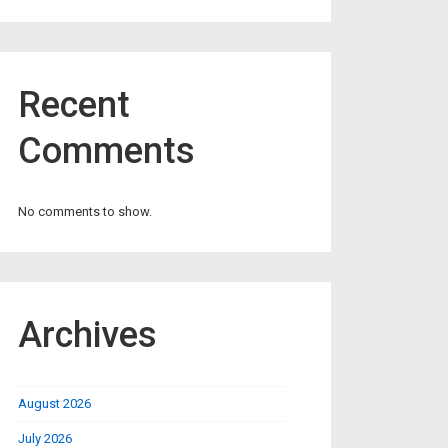
Recent
Comments
No comments to show.
Archives
August 2026
July 2026